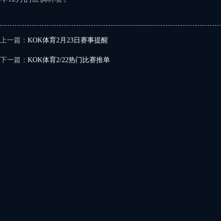
上一篇：
KOK体育2月23日赛事提醒
下一篇：
KOK体育2/22热门比赛推单