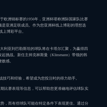
欧洲锦标赛的1956年，亚洲杯堪称洲际国家队比赛
须是亚洲足联成员。作为您亚洲杯线上博彩的理想选
线上博彩平台。
自澳大利亚到巴勒斯坦的球队将在卡塔尔汇聚，为赢得四
战。新任主帅克林斯曼（Klinsmann）带领的韩
挫败感。
战技巧和经验，希望成为您投注时的得力助手。
近期比赛表现等信息，可以帮助您更准确地评估球队实
优势，而有些球队可能在特定条件下表现更佳。通过分