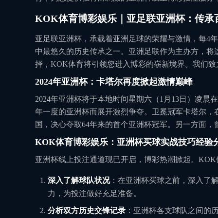
KOK体育博彩娱乐｜亚足联亚洲杯：传承
亚足联亚洲杯，承载着亚洲足球的荣耀与激情，每4年
中最悠久的历史传承之一。亚洲足联作为主办方，将
择，KOK体育将引领您进入博彩的崭新境界。我们
2024年亚洲杯：卡塔尔再度掀起激情巅峰
2024年亚洲杯将于本地时间星期六（1月13日）
年一度的亚洲杯而展开激烈争夺。卫冕冠军卡塔尔，在举
国，决心夺取64年来的首个亚洲杯冠军。另一方面
KOK体育博彩娱乐：亚洲杯买球实战技巧经验
亚洲杯线上投注通道现已开启，博彩热潮掀起。KO
深入了解球队状况
：在亚洲杯买球之前，深入了
力，为投注做好充足准备。
分析双方历史交锋记录
：亚洲杯各支球队之间的