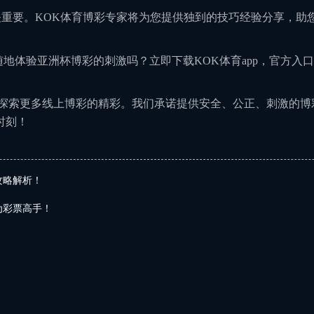
重要。KOK体育博彩专家将为您提供独到的技巧经验分享，助
随地体验亚洲杯博彩的刺激吗？立即下载KOK体育app，官方入
，探索更多线上博彩的精彩。我们承诺提供安全、公正、刺激的博
时刻！
攻略解析！
为彩票高手！