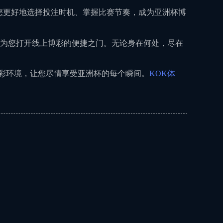
您更好地选择投注时机、掌握比赛节奏，成为亚洲杯博
口为您打开线上博彩的便捷之门。无论身在何处，尽在
彩环境，让您尽情享受亚洲杯的每个瞬间。
KOK体