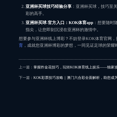
亚洲杯买球技巧经验分享
：亚洲杯买球，技巧至关
彩的高手。
亚洲杯买球-官方入口：KOK体育app
：想要随时
指尖，让您即刻沉浸在亚洲杯的激情中。
想要参与亚洲杯线上博彩？不妨登录KOK体育官网
育
，成就您亚洲杯博彩的梦想，一同见证足球的荣耀
上一篇：
掌握炸金花技巧，玩转KOK体育线上娱乐——独家
下一篇：
KOK彩票技巧攻略｜澳门六合彩全面解析，助您成